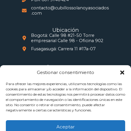
contacto@cubillossolanoyasociados
.com
Ubicación
Bogotá: Calle 98 #21-50 Torre
empresarial Calle 98 - Oficina 902
Fusagasugá: Carrera 11 #17a-07
Gestionar consentimiento
Información legal
Para ofrecer las mejores experiencias, utilizamos tecnologías como las
Directrices de la empresa
cookies para almacenar y/o acceder a la información del dispositivo. El
Política de tratamiento de datos
consentimiento de estas tecnologías nos permitirá procesar datos como
personales
el comportamiento de navegación o las identificaciones únicas en este
sitio. No consentir o retirar el consentimiento, puede afectar
negativamente a ciertas características y funciones.
Aceptar