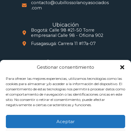
contacto@cubillossolanoyasociados
.com
Ubicación
Bogotá: Calle 98 #21-50 Torre
empresarial Calle 98 - Oficina 902
Fusagasugá: Carrera 11 #17a-07
Gestionar consentimiento
Información legal
Para ofrecer las mejores experiencias, utilizamos tecnologías como las
Directrices de la empresa
cookies para almacenar y/o acceder a la información del dispositivo. El
Política de tratamiento de datos
consentimiento de estas tecnologías nos permitirá procesar datos como
personales
el comportamiento de navegación o las identificaciones únicas en este
sitio. No consentir o retirar el consentimiento, puede afectar
negativamente a ciertas características y funciones.
Aceptar
Copyright © 2026 CS&A