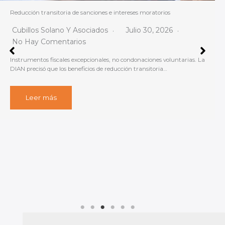
Bogotá fija obligados, contenido y plazos para el reporte de
información exógena del año gravable 2025
Cubillos Solano Y Asociados
Julio 29, 2026
No Hay Comentarios
Obligados, contenido y plazos para el reporte de información exógena
– Año gravable 2025. La…
Leer más