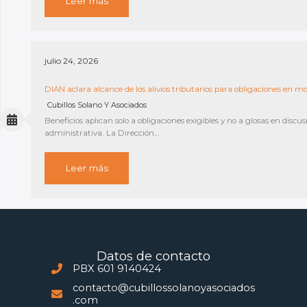
Leer más
julio 24, 2026
DIAN aclara alcance de los alivios tributarios para obligaciones en m
Cubillos Solano Y Asociados
Beneficios aplican solo a obligaciones exigibles y no a glosas en discus
administrativa. La Dirección…
Leer más
Datos de contacto
PBX 601 9140424
contacto@cubillossolanoyasociados
.com