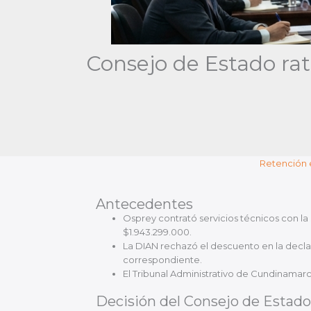
Consejo de Estado rat
Retención e
Antecedentes
Osprey contrató servicios técnicos con la
$1.943.299.000.
La DIAN rechazó el descuento en la declar
correspondiente.
El Tribunal Administrativo de Cundinamar
Decisión del Consejo de Estado