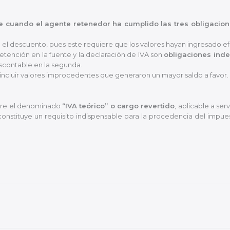
e cuando el agente retenedor ha cumplido las tres obligacio
a el descuento, pues este requiere que los valores hayan ingresado ef
etención en la fuente y la declaración de IVA son
obligaciones ind
scontable en la segunda.
l incluir valores improcedentes que generaron un mayor saldo a favor.
obre el denominado
“IVA teórico” o cargo revertido
, aplicable a ser
constituye un requisito indispensable para la procedencia del impue