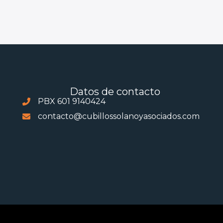
Datos de contacto
PBX 601 9140424
contacto@cubillossolanoyasociados.com