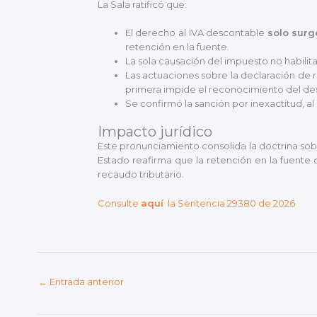
La Sala ratificó que:
El derecho al IVA descontable
solo surg
retención en la fuente.
La sola causación del impuesto no habilit
Las actuaciones sobre la declaración de r
primera impide el reconocimiento del de
Se confirmó la sanción por inexactitud, a
Impacto jurídico
Este pronunciamiento consolida la doctrina s
Estado reafirma que la retención en la fuente 
recaudo tributario.
Consulte
aquí
la Sentencia 29380 de 2026
←
Entrada anterior