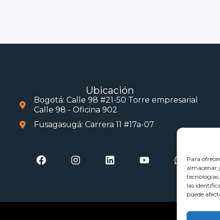
Ubicación
Bogotá: Calle 98 #21-50 Torre empresarial
Calle 98 - Oficina 902
Fusagasugá: Carrera 11 #17a-07
Para ofrece
almacenar y/
tecnologías
las identifi
puede afect