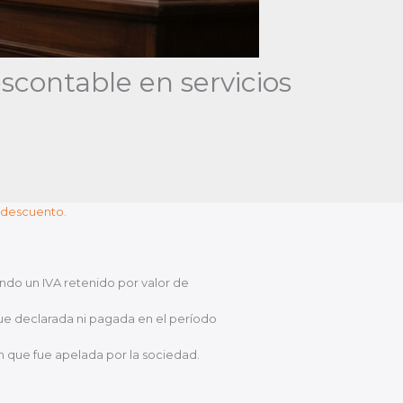
scontable en servicios
l descuento.
ndo un IVA retenido por valor de
 fue declarada ni pagada en el período
n que fue apelada por la sociedad.