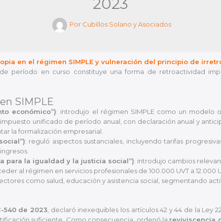
2023
Por
Cubillos Solano y Asociados
opia en el régimen SIMPLE y vulneración del principio de irretro
e período en curso constituye una forma de retroactividad improp
imen SIMPLE
nto económico”)
: introdujo el régimen SIMPLE como un modelo opc
n impuesto unificado de período anual, con declaración anual y anticip
ntar la formalización empresarial.
social”)
: reguló aspectos sustanciales, incluyendo tarifas progresiva
 ingresos.
 para la igualdad y la justicia social”)
: introdujo cambios relevan
eder al régimen en servicios profesionales de 100.000 UVT a 12.000 
a sectores como salud, educación y asistencia social, segmentando ac
-540 de 2023
, declaró inexequibles los artículos 42 y 44 de la Ley 
tificación suficiente. Como consecuencia, ordenó la
reviviscencia 