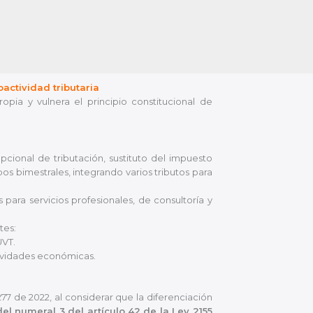
actividad tributaria
ia y vulnera el principio constitucional de
ional de tributación, sustituto del impuesto
os bimestrales, integrando varios tributos para
s para servicios profesionales, de consultoría y
tes:
UVT.
tividades económicas.
2277 de 2022, al considerar que la diferenciación
del numeral 3 del artículo 42 de la Ley 2155