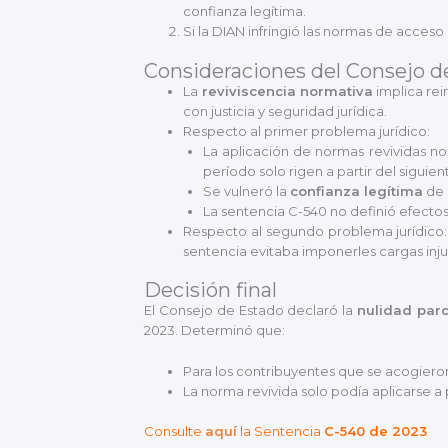
confianza legítima.
Si la DIAN infringió las normas de acceso
Consideraciones del Consejo d
La
reviviscencia normativa
implica rei
con justicia y seguridad jurídica.
Respecto al primer problema jurídico:
La aplicación de normas revividas no
período solo rigen a partir del siguien
Se vulneró la
confianza legítima
de 
La sentencia C-540 no definió efectos
Respecto al segundo problema jurídico: l
sentencia evitaba imponerles cargas injus
Decisión final
El Consejo de Estado declaró la
nulidad parc
2023. Determinó que:
Para los contribuyentes que se acogieron
La norma revivida solo podía aplicarse a 
Consulte
aquí
la Sentencia
C-540 de 2023