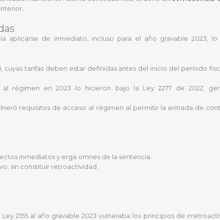
nterior.
das
bía aplicarse de inmediato, incluso para el año gravable 2023,
cuyas tarifas deben estar definidas antes del inicio del período fisc
 al régimen en 2023 lo hicieron bajo la Ley 2277 de 2022, gen
ulneró requisitos de acceso al régimen al permitir la entrada de con
efectos inmediatos y erga omnes de la sentencia.
o, sin constituir retroactividad.
la Ley 2155 al año gravable 2023 vulneraba los principios de irretroact