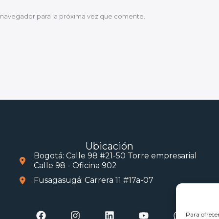
 navegador para la próxima vez que comente.
Ubicación
Bogotá: Calle 98 #21-50 Torre empresarial
Calle 98 - Oficina 902
Fusagasugá: Carrera 11 #17a-07
Para ofrece