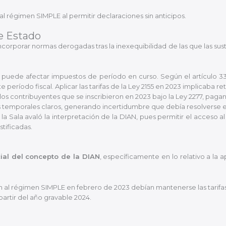
 al régimen SIMPLE al permitir declaraciones sin anticipos.
e Estado
ncorporar normas derogadas tras la inexequibilidad de las que las su
 puede afectar impuestos de período en curso. Según el artículo 338
te período fiscal. Aplicar las tarifas de la Ley 2155 en 2023 implicaba r
los contribuyentes que se inscribieron en 2023 bajo la Ley 2277, paga
 temporales claros, generando incertidumbre que debía resolverse en 
a Sala avaló la interpretación de la DIAN, pues permitir el acceso 
tificadas.
ial del concepto de la DIAN
, específicamente en lo relativo a la a
 al régimen SIMPLE en febrero de 2023 debían mantenerse las tarifas
partir del año gravable 2024.