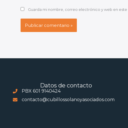
Guarda mi nombre, correo electrónico y web en este
Datos de contacto
PBX 601 9140424
contacto@cubillossolanoyasociados.com