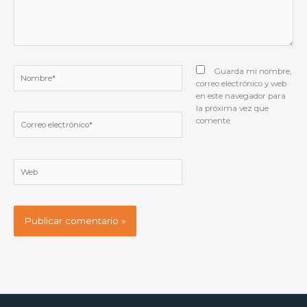
Nombre*
Guarda mi nombre,
correo electrónico y web
en este navegador para
la próxima vez que
Correo
comente.
electrónico*
Web