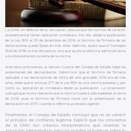
La DIAN, en defensa de su actuación, sostuvo que las normas de carácter
procedimental tienen aplicación inmediata. Por ello, desde la publicación
de la Ley 1819 el 29 de diciembre de 2016, el término de firmeza de las
declaraciones quedó fijado en tres años. Además, aclaró que el Concepto
1543 de 2018 no fue retroactivo, sino que ajustó la doctrina administrativa
a la interpretación correcta de la norma.
Ante esta controversia, la Sección Cuarta del Consejo de Estado negó las
pretensiones del demandante. Determinó que el término de firmeza
aplicable a las declaraciones de renta del año gravable 2016 era de tres
años, dado que el artículo 277 de la Ley 1819 es una norma procesal y, por
tanto, su aplicación es inmediata desde su publicación. La corporación
subrayó que no era relevante que la norma hubiera sido expedida al cierre
de 2016, pues el término de firmeza inicia con la presentación de la
declaración en 2017, cuando la reforma ya estaba vigente.
Finalmente, el Consejo de Estado concluyó que no se vulneró
el principio de confianza legítima. Explicó que los conceptos
de la DIAN son criterios interpretativos que orientan la
actuación administrativa, pero no pueden prevalecer sobre lo